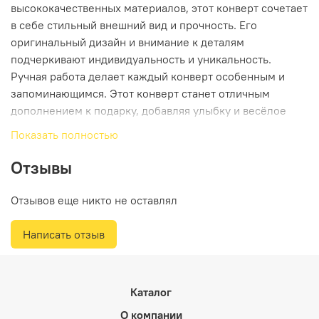
высококачественных материалов, этот конверт сочетает
в себе стильный внешний вид и прочность. Его
оригинальный дизайн и внимание к деталям
подчеркивают индивидуальность и уникальность.
Ручная работа делает каждый конверт особенным и
запоминающимся. Этот конверт станет отличным
дополнением к подарку, добавляя улыбку и весёлое
настроение. Подходит для тех случаев, когда нужно
Показать полностью
сделать поздравление ещё более тёплым и
оригинальным. Подарите радость и легкую иронию с
Отзывы
этим стильным конвертом, который несомненно
порадует получательницу. Потому что даже конверт
Отзывов еще никто не оставлял
может быть немного по-особенному весёлым!
Написать отзыв
Каталог
О компании