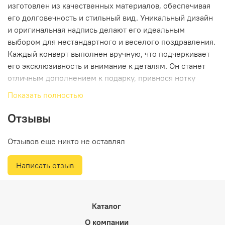
изготовлен из качественных материалов, обеспечивая
его долговечность и стильный вид. Уникальный дизайн
и оригинальная надпись делают его идеальным
выбором для нестандартного и веселого поздравления.
Каждый конверт выполнен вручную, что подчеркивает
его эксклюзивность и внимание к деталям. Он станет
отличным дополнением к подарку, привнося нотку
веселья и креативности в ваш праздник. Подарите
Показать полностью
улыбку и положительные эмоции с этим ярким и
оригинальным конвертом. Он подчеркнёт ваше
Отзывы
внимание к получательнице и сделает поздравление
ещё более запоминающимся.
Отзывов еще никто не оставлял
Написать отзыв
Каталог
О компании