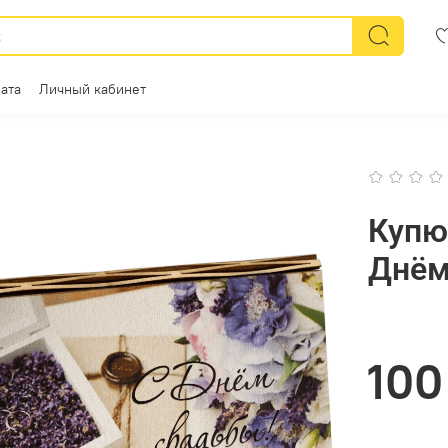
ата
Личный кабинет
Купю
Днём
100