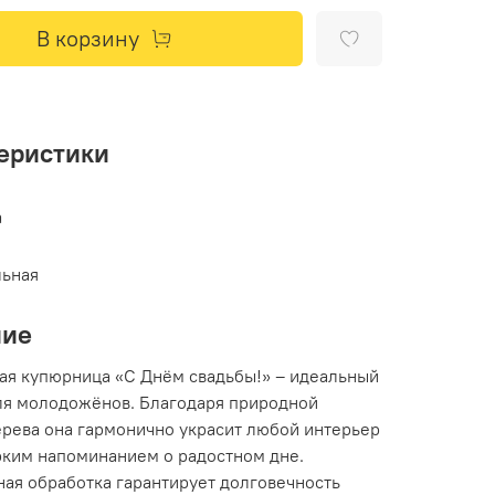
В корзину
еристики
а
льная
ние
ая купюрница «С Днём свадьбы!» – идеальный
ля молодожёнов. Благодаря природной
ерева она гармонично украсит любой интерьер
ярким напоминанием о радостном дне.
ная обработка гарантирует долговечность