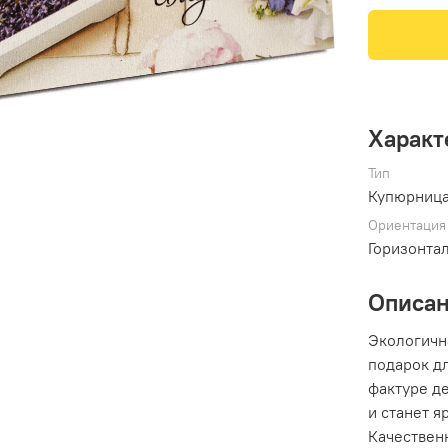
Характ
Тип
Купюрниц
Ориентация
Горизонта
Описа
Экологичн
подарок д
фактуре д
и станет 
Качествен