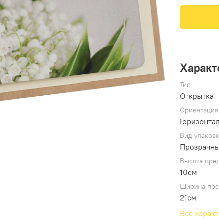
Характ
Тип
Открытка
Ориентация
Горизонта
Вид упаков
Прозрачны
Высота пре
10см
Ширина пре
21см
Все харак