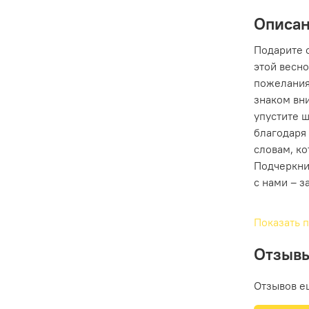
Описа
Подарите 
этой весно
пожелания
знаком вн
упустите 
благодаря
словам, к
Подчеркни
с нами – з
Показать 
Отзыв
Отзывов е