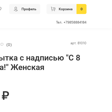
Профиль
Корзина
0
Тел. +79858884184
арт.
81010
(0)
ытка с надписью "C 8
а!" Женская
 ₽