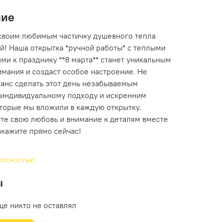
ние
своим любимым частичку душевного тепла
й! Наша открытка *ручной работы* с теплыми
ми к празднику **8 марта** станет уникальным
имания и создаст особое настроение. Не
шанс сделать этот день незабываемым
 индивидуальному подходу и искренним
оторые мы вложили в каждую открытку.
те свою любовь и внимание к деталям вместе
акажите прямо сейчас!
полностью
ы
ще никто не оставлял