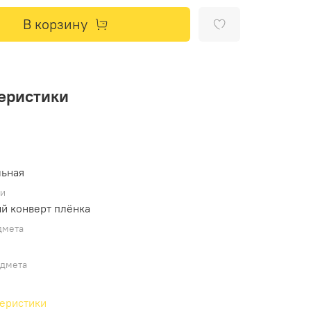
В корзину
еристики
льная
ки
й конверт плёнка
дмета
дмета
теристики