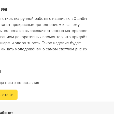
ние
я открытка ручной работы с надписью «С днём
станет прекрасным дополнением к вашему
Выполнена из высококачественных материалов
ованием декоративных элементов, что придаёт
шарм и элегантность. Такое изделие будет
оминать молодожёнам о самом светлом дне их
ы
ще никто не оставлял
ь отзыв
абинет