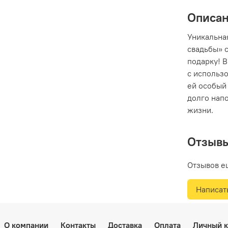
Описа
Уникальна
свадьбы» 
подарку! 
с использ
ей особый 
долго нап
жизни.
Отзыв
Отзывов е
Написат
О компании
Контакты
Доставка
Оплата
Личный к