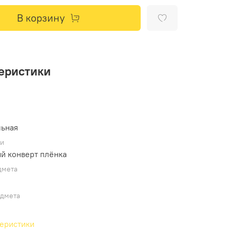
В корзину
еристики
льная
ки
й конверт плёнка
дмета
дмета
теристики