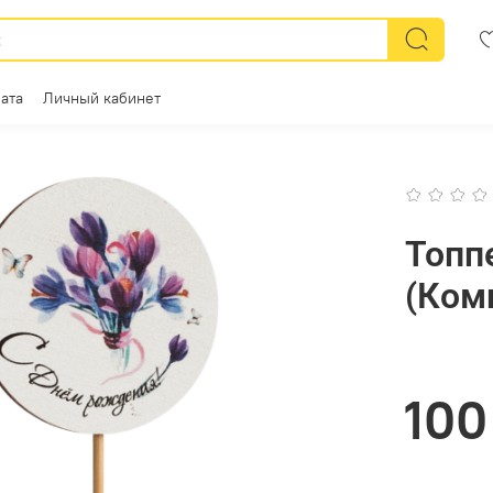
ата
Личный кабинет
Топп
(Ком
100