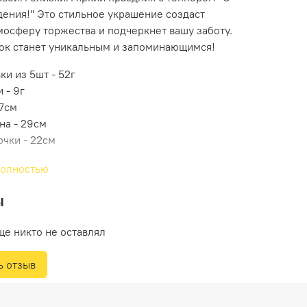
ения!" Это стильное украшение создаст
мосферу торжества и подчеркнет вашу заботу.
ок станет уникальным и запоминающимся!
ки из 5шт - 52г
 - 9г
 7см
на - 29см
очки - 22см
полностью
ы
ще никто не оставлял
ь отзыв