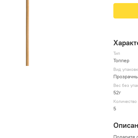
Характ
Тип
Топпер
Вид упаков
Прозрачны
Вес без упа
52г
Количество 
5
Описа
Подарите 