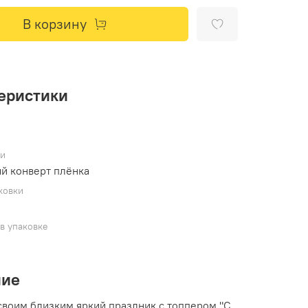
В корзину
еристики
ки
й конверт плёнка
ковки
в упаковке
ние
своим близким яркий праздник с топпером "С