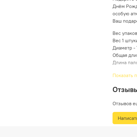
Днём Рожд
особую ат
Ваш подар
Вес упаков
Вес 1 штуки
Диаметр -
Общая дли
Длина пал
Показать 
Отзыв
Отзывов е
Написат