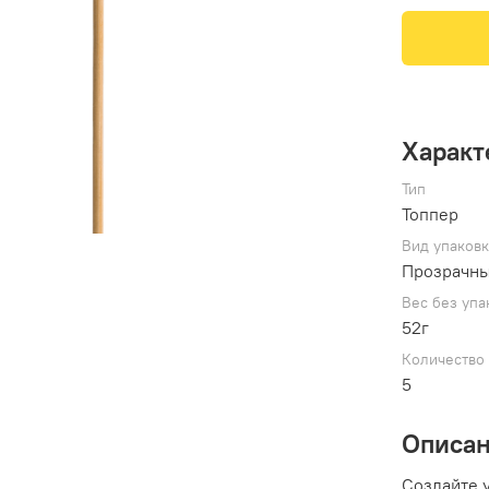
Характ
Тип
Топпер
Вид упаков
Прозрачны
Вес без упа
52г
Количество 
5
Описа
Создайте 