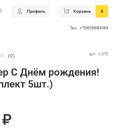
Профиль
Корзина
0
Тел. +79858884184
арт.
т-015
(0)
ер С Днём рождения!
плект 5шт.)
 ₽