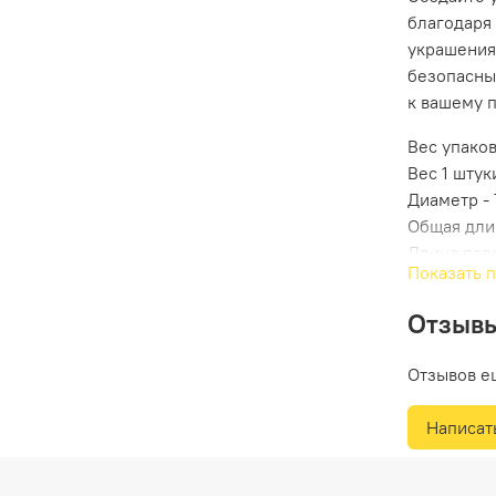
благодаря
украшения 
безопасны
к вашему п
Вес упаков
Вес 1 штуки
Диаметр -
Общая дли
Длина пал
Показать 
Отзыв
Отзывов е
Написат