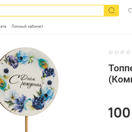
ата
Личный кабинет
Топп
(Ком
100