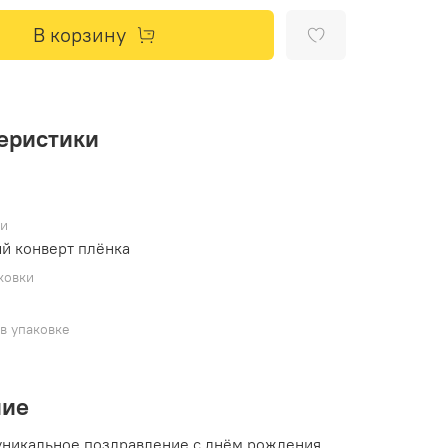
В корзину
еристики
ки
й конверт плёнка
ковки
в упаковке
ние
уникальное поздравление с днём рождения