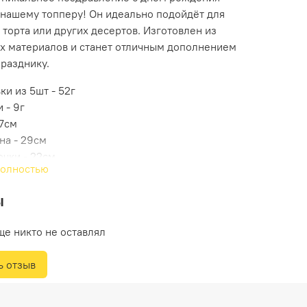
 нашему топперу! Он идеально подойдёт для
торта или других десертов. Изготовлен из
х материалов и станет отличным дополнением
разднику.
ки из 5шт - 52г
 - 9г
 7см
на - 29см
очки - 22см
полностью
ы
ще никто не оставлял
ь отзыв