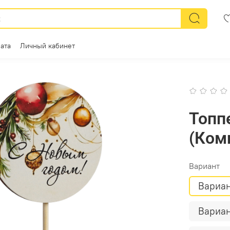
ата
Личный кабинет
Топп
(Ком
Вариант
Вариан
Вариан