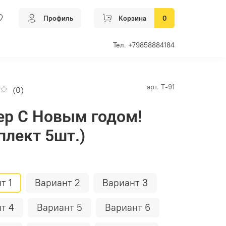
Профиль
Корзина
0
Тел. +79858884184
арт.
Т-91
(0)
ер С Новым годом!
плект 5шт.)
т 1
Вариант 2
Вариант 3
т 4
Вариант 5
Вариант 6