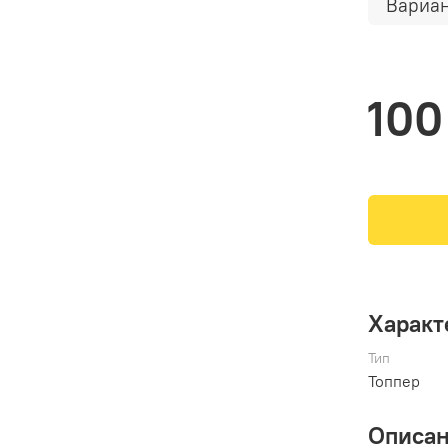
Вариан
100
Характ
Тип
Топпер
Описа