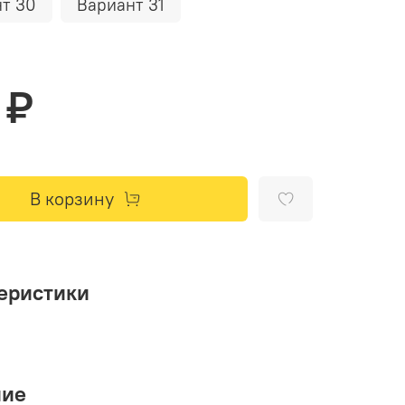
т 30
Вариант 31
 ₽
В корзину
еристики
ние